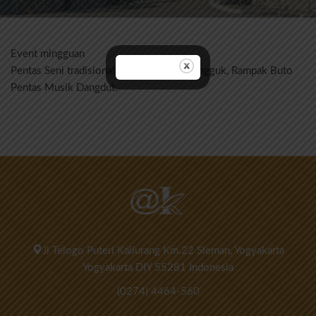
Event mingguan
Pentas Seni tradisional seperti Jathilan, Angguk, Rampak Buto
Pentas Musik Dangdut.
Jl Telogo Puteri Kaliurang Km.22 Sleman, Yogyakarta
Yogyakarta DIY 55281 Indonesia
(0274) 4464-560